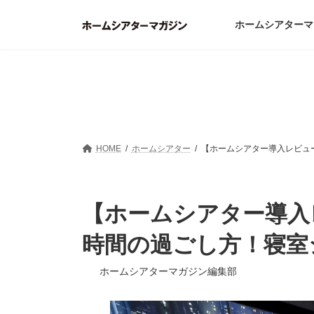
コ
ナ
ン
ビ
ホームシアターマ
テ
ゲ
ン
ー
ツ
シ
へ
ョ
ス
ン
キ
に
ッ
移
プ
動
HOME
ホームシアター
【ホームシアター導入レビュ
【ホームシアター導入
時間の過ごし方！寝室
ホームシアターマガジン編集部